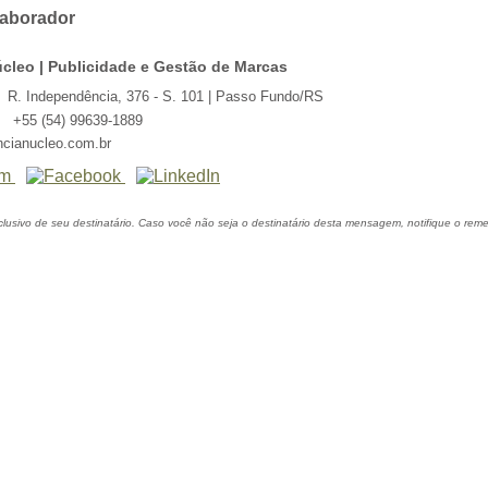
aborador
cleo | Publicidade e Gestão de Marcas
R. Independência, 376 - S. 101 | Passo Fundo/RS
+55 (54) 99639-1889
ncianucleo.com.br
clusivo de seu destinatário. Caso você não seja o destinatário desta mensagem, notifique o re