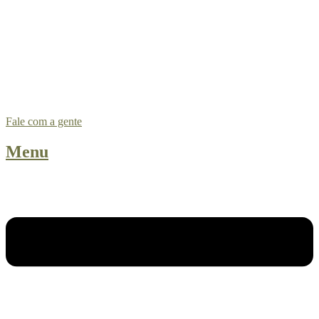
Ir
para
o
conteúdo
Fale com a gente
Menu