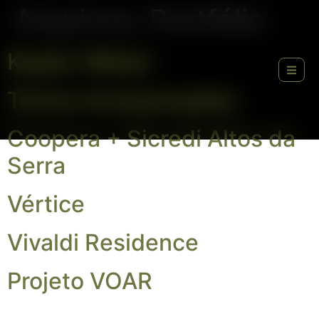
Arquivos:
Portfólio
Kepler Weber
Terres Incorporações
Coopera + Sicredi Altos da
Serra
Vértice
Vivaldi Residence
Projeto VOAR